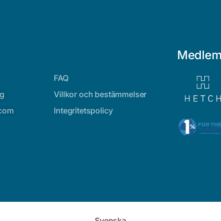
-
Medlem
FAQ
rg
Villkor och bestämmelser
.com
Integritetspolicy
Svenska