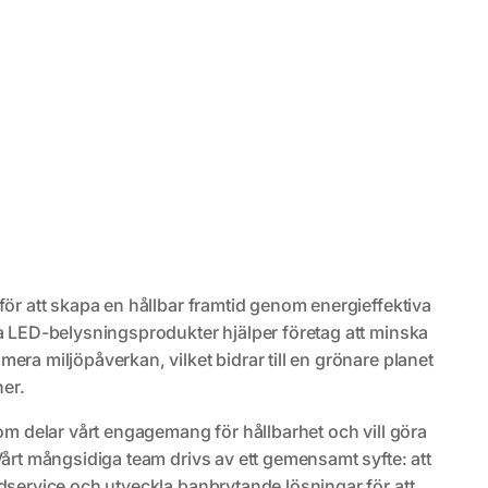
för att skapa en hållbar framtid genom energieffektiva
a LED-belysningsprodukter hjälper företag att minska
era miljöpåverkan, vilket bidrar till en grönare planet
er.
som delar vårt engagemang för hållbarhet och vill göra
Vårt mångsidiga team drivs av ett gemensamt syfte: att
dservice och utveckla banbrytande lösningar för att